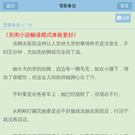
返回
雪夜春信
首页
设置
雪夜春信 (1 / 9)
关灯
《关闭小说畅读模式体验更好》
大
冻脚去医院这种让人笑掉大牙的事情终究是没发生，不
中
到五分钟，尤知意的脚就完全回了温。
小
她今天的穿的短靴，边边有一圈毛毛，贴在小腿下，增
加了保暖性，但这会儿却热得她脚心出了汗。
平时要是在爸爸车上，她已经脱鞋了，但现在不行。
从刚刚叮嘱完她要是还不舒服就送她去医院后，行淙宁
就没再说话。