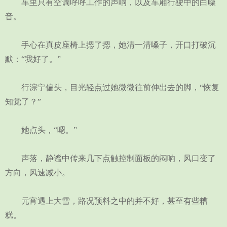
车里只有空调呼呼工作的声响，以及车厢行驶中的白噪
音。
手心在真皮座椅上摁了摁，她清一清嗓子，开口打破沉
默：“我好了。”
行淙宁偏头，目光轻点过她微微往前伸出去的脚，“恢复
知觉了？”
她点头，“嗯。”
声落，静谧中传来几下点触控制面板的闷响，风口变了
方向，风速减小。
元宵遇上大雪，路况预料之中的并不好，甚至有些糟
糕。