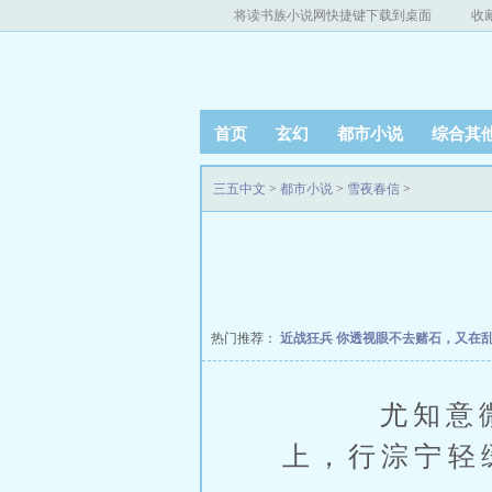
将读书族小说网快捷键下载到桌面
收
首页
玄幻
都市小说
综合其
三五中文
>
都市小说
>
雪夜春信
>
热门推荐：
近战狂兵
你透视眼不去赌石，又在
尤知意微微
上，行淙宁轻