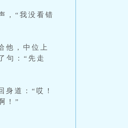
，“我没看错
给他，中位上
了句：“先走
身道：“哎！
啊！”