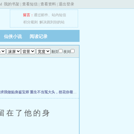
ed
我的书架
|
查看短信
|
查看资料
|
退出登录
留言：
通过邮件
、
站内短信
积分规则
解决跳到别的站
仙侠小说
阅读记录
翻页
夜间
花求我做贴身鉴宝师
重生不当冤大头，校花你着急啥？
权力之巅
我不是戏神
史上最强
留在了他的身