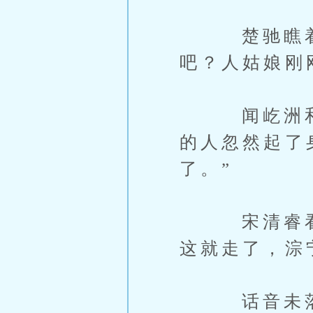
楚驰瞧着这
吧？人姑娘刚
闻屹洲和宋
的人忽然起了
了。”
宋清睿看着
这就走了，淙
话音未落，