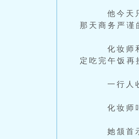
他今天只穿
那天商务严谨
化妆师和摄
定吃完午饭再
一行人收拾
化妆师叫了
她颔首示意