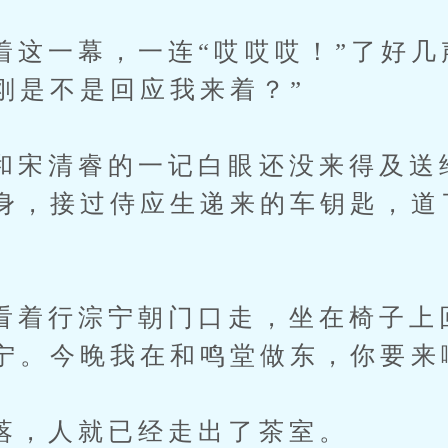
一幕，一连“哎哎哎！”了好几声
刚是不是回应我来着？”
清睿的一记白眼还没来得及送
身，接过侍应生递来的车钥匙，道
行淙宁朝门口走，坐在椅子上回
宁。今晚我在和鸣堂做东，你要来
人就已经走出了茶室。