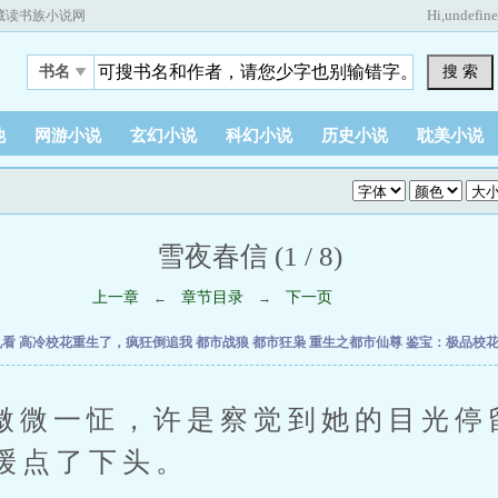
Hi,
undefin
藏读书族小说网
搜 索
书名
他
网游小说
玄幻小说
科幻小说
历史小说
耽美小说
雪夜春信 (1 / 8)
上一章
章节目录
下一页
←
→
乱看
高冷校花重生了，疯狂倒追我
都市战狼
都市狂枭
重生之都市仙尊
鉴宝：极品校
一怔，许是察觉到她的目光停
缓点了下头。