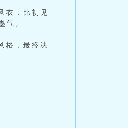
风衣，比初见
墨气。
风格，最终决