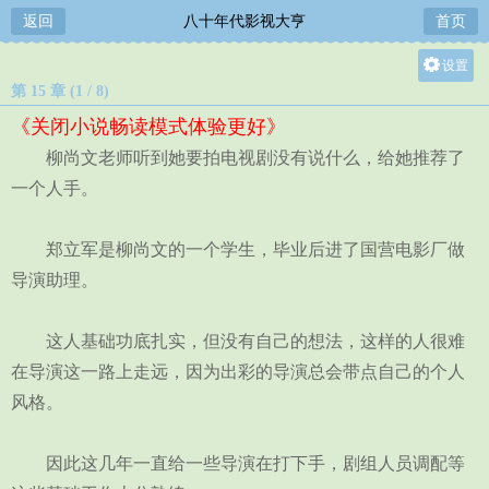
返回
八十年代影视大亨
首页
设置
第 15 章 (1 / 8)
关灯
《关闭小说畅读模式体验更好》
大
柳尚文老师听到她要拍电视剧没有说什么，给她推荐了
中
一个人手。
小
郑立军是柳尚文的一个学生，毕业后进了国营电影厂做
导演助理。
这人基础功底扎实，但没有自己的想法，这样的人很难
在导演这一路上走远，因为出彩的导演总会带点自己的个人
风格。
因此这几年一直给一些导演在打下手，剧组人员调配等