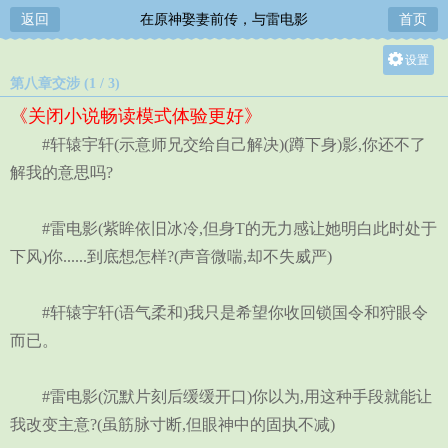
返回
在原神娶妻前传，与雷电影
首页
设置
第八章交涉 (1 / 3)
关灯
《关闭小说畅读模式体验更好》
大
#轩辕宇轩(示意师兄交给自己解决)(蹲下身)影,你还不了
中
解我的意思吗?
小
#雷电影(紫眸依旧冰冷,但身T的无力感让她明白此时处于
下风)你......到底想怎样?(声音微喘,却不失威严)
#轩辕宇轩(语气柔和)我只是希望你收回锁国令和狩眼令
而已。
#雷电影(沉默片刻后缓缓开口)你以为,用这种手段就能让
我改变主意?(虽筋脉寸断,但眼神中的固执不减)