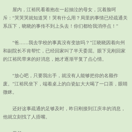
屋内，江裕民看着抱在一起抽泣的母女，沉着脸呵
斥：“哭哭哭就知道哭！哭有什么用？局里的事情已经疏通关
系压下，晓晓的事传不到上头去！你们都给我消停点！”
“爸……我去学校的事真没有变故吗？”江晓晓因着向州
和副院长不肯帮忙，已经回家叫了半天委屈。眼下见刚回家
的江裕民带来的好消息，她才逐渐平复了点心情。
“放心吧，只要我出手，就没有人能够把你的名额作
废。”江裕民坐下，端着桌上的白瓷缸大大喝了一口茶，眼睛
微眯。
还好这事疏通的足够及时，昨日刚接到江庆丰的消息，
他就立刻找了人捂嘴。