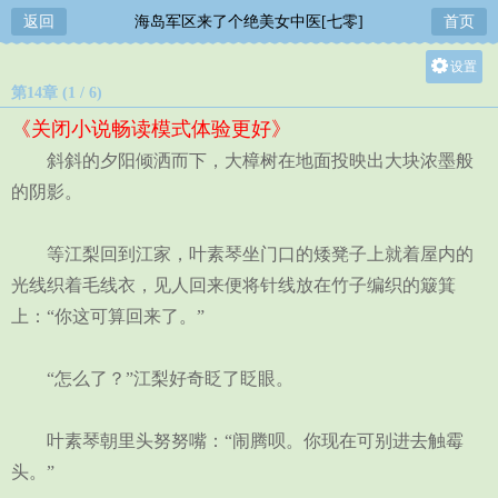
返回
海岛军区来了个绝美女中医[七零]
首页
设置
第14章 (1 / 6)
关灯
《关闭小说畅读模式体验更好》
大
斜斜的夕阳倾洒而下，大樟树在地面投映出大块浓墨般
中
的阴影。
小
等江梨回到江家，叶素琴坐门口的矮凳子上就着屋内的
光线织着毛线衣，见人回来便将针线放在竹子编织的簸箕
上：“你这可算回来了。”
“怎么了？”江梨好奇眨了眨眼。
叶素琴朝里头努努嘴：“闹腾呗。你现在可别进去触霉
头。”