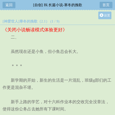
返回
[自创] BL长篇小说-寒冬的挽歌
首页
设置
[神爱世人]寒冬的挽歌（2.1） (1 / 9)
关灯
《关闭小说畅读模式体验更好》
大
二、
中
小
虽然现在还是小鱼，但小鱼总会长大。
＊＊＊
新学期的开始，新生的生活是一片混乱，班级g部们的工
作更是混杂不堪。
新手上路的学艺，对十六科作业本的交收完全没章法，
使得这份公务占去她所有下课时间。