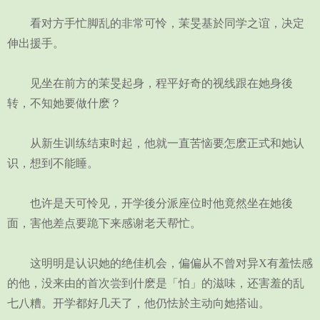
看对方手忙脚乱的非常可怜，茉旻基於同学之谊，决定
伸出援手。
见坐在前方的茉旻起身，程平好奇的视线跟在她身後
转，不知她要做什麽？
从新生训练结束时起，他就一直苦恼要怎麽正式和她认
识，想到不能睡。
也许是天可怜见，开学後分派座位时他竟然坐在她後
面，害他差点要跪下来感谢老天帮忙。
这明明是认识她的绝佳机会，偏偏从不曾对异X有羞怯感
的他，没来由的首次尝到什麽是「怕」的滋味，还害羞的乱
七八糟。开学都好几天了，他仍怯於主动向她搭讪。