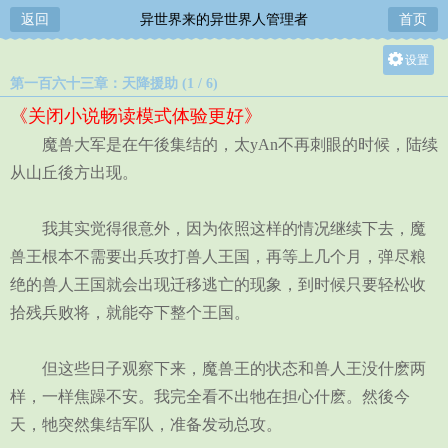
返回
异世界来的异世界人管理者
首页
设置
第一百六十三章：天降援助 (1 / 6)
关灯
《关闭小说畅读模式体验更好》
大
魔兽大军是在午後集结的，太yAn不再刺眼的时候，陆续
中
从山丘後方出现。
小
我其实觉得很意外，因为依照这样的情况继续下去，魔
兽王根本不需要出兵攻打兽人王国，再等上几个月，弹尽粮
绝的兽人王国就会出现迁移逃亡的现象，到时候只要轻松收
拾残兵败将，就能夺下整个王国。
但这些日子观察下来，魔兽王的状态和兽人王没什麽两
样，一样焦躁不安。我完全看不出牠在担心什麽。然後今
天，牠突然集结军队，准备发动总攻。