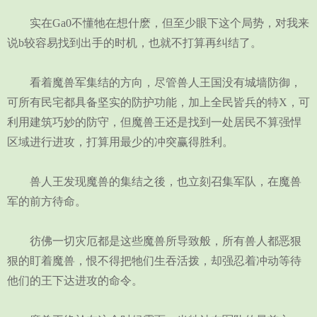
实在Ga0不懂牠在想什麽，但至少眼下这个局势，对我来
说b较容易找到出手的时机，也就不打算再纠结了。
看着魔兽军集结的方向，尽管兽人王国没有城墙防御，
可所有民宅都具备坚实的防护功能，加上全民皆兵的特X，可
利用建筑巧妙的防守，但魔兽王还是找到一处居民不算强悍
区域进行进攻，打算用最少的冲突赢得胜利。
兽人王发现魔兽的集结之後，也立刻召集军队，在魔兽
军的前方待命。
彷佛一切灾厄都是这些魔兽所导致般，所有兽人都恶狠
狠的盯着魔兽，恨不得把牠们生吞活拨，却强忍着冲动等待
他们的王下达进攻的命令。