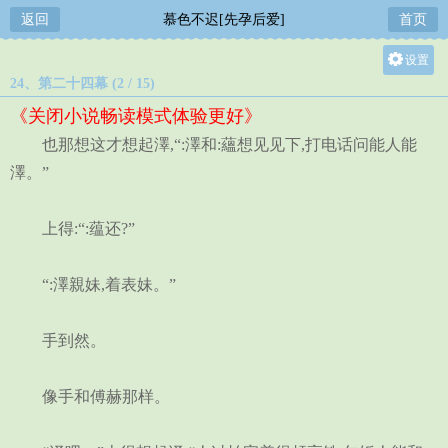
返回
慕色不迟[先孕后爱]
首页
设置
24、第二十四幕 (2 / 15)
关灯
《关闭小说畅读模式体验更好》
大
也那想这才想起澤,“:澤和:蘊想见见下,打电话问能人能
中
澤。”
小
上得:“:蕴还?”
“:澤親妹,着表妹。”
手到然。
像手和傅赫那样。