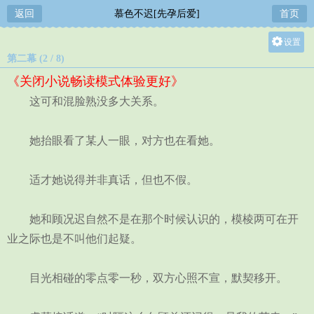
返回
慕色不迟[先孕后爱]
首页
设置
第二幕 (2 / 8)
关灯
《关闭小说畅读模式体验更好》
大
这可和混脸熟没多大关系。
中
小
她抬眼看了某人一眼，对方也在看她。
适才她说得并非真话，但也不假。
她和顾况迟自然不是在那个时候认识的，模棱两可在开
业之际也是不叫他们起疑。
目光相碰的零点零一秒，双方心照不宣，默契移开。