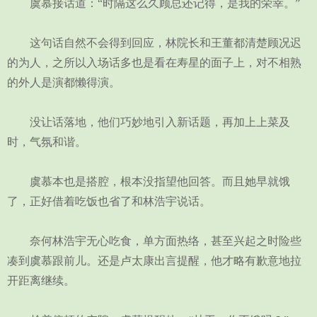
虞慕接话道：“时隔这么久顾总还记得，是我的荣幸。”
这句话自然不会得到回应，林院长和王董都清楚顾况迟
的为人，之所以入场话多也是看在寿星的面子上，对不相熟
的外人是演都懒得演。
没让话落地，他们巧妙地引入新话题，再加上上菜及
时，气氛和谐。
虞慕本也是搭腔，根本没指望他回答。而且她早就饿
了，正好借着吃饭也省了和林浩宇说话。
奈何林浩宇无心吃食，单方面热络，甚至兴起之时险些
凑到虞慕跟前儿。还是卢太康出言提醒，他才略有歉意地拉
开距离继续。