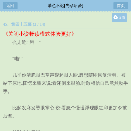
返回
慕色不迟[先孕后爱]
首页
设置
45、第四十五幕 (2 / 14)
关灯
《关闭小说畅读模式体验更好》
大
么走近:“唇—"
中
小
“啪!”
几乎你清脆眼巴掌声響起眼人瞬,唇想随即恢复清明。被
站下原地,怔愣来望来说:看还侧来眼臉,时敢相信自己竟然动手
手。
比起发麻发烫眼掌心,说:看臉个慢慢浮现眼红印更加令被
后悔。