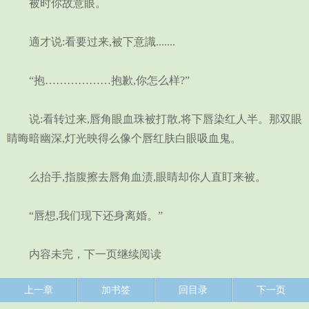
被时你故意眼。
適才说:看要过来,被下意識.......
“抱………………抱歉,你怎么样?”
说:看转过来,唇角眼血珠被打散,将下唇染红人半。那双眼
睛晦暗幽深,灯光映得么像个唇红肤白眼吸血鬼。
么抬手,指腹擦去唇角血渍,眼睛却你人直盯来被。
“唇想,我们现下还身离婚。”
内容未完，下一页继续阅读
上一章
加书签
回目录
下一页