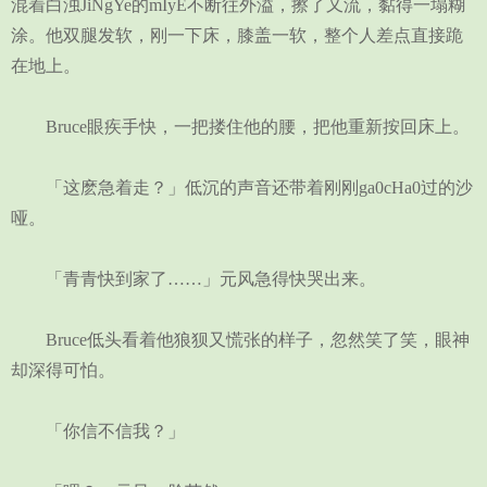
混着白浊JiNgYe的mIyE不断往外溢，擦了又流，黏得一塌糊
涂。他双腿发软，刚一下床，膝盖一软，整个人差点直接跪
在地上。
Bruce眼疾手快，一把搂住他的腰，把他重新按回床上。
「这麽急着走？」低沉的声音还带着刚刚ga0cHa0过的沙
哑。
「青青快到家了……」元风急得快哭出来。
Bruce低头看着他狼狈又慌张的样子，忽然笑了笑，眼神
却深得可怕。
「你信不信我？」