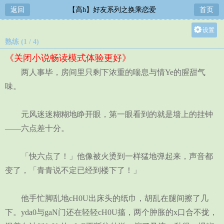
返回
【高h】好友系列之换乘恋爱
首页
设置
熟练 (1 / 4)
关灯
《关闭小说畅读模式体验更好》
大
两人事毕，房间里只剩下浓重的喘息与情Ye的腥甜气
中
味。
小
元风迷迷糊糊地睁开眼，第一眼看到的就是墙上的挂钟
——六点差十分。
「快六点了！」他像被火烫到一样猛地弹起来，声音都
变了，「青青说不定已经到楼下了！」
他手忙脚乱地cH0U出床头的纸巾，胡乱在腿间擦了几
下。yda0与gaN门还在轻轻cH0U搐，两个肿胀的x口合不拢，