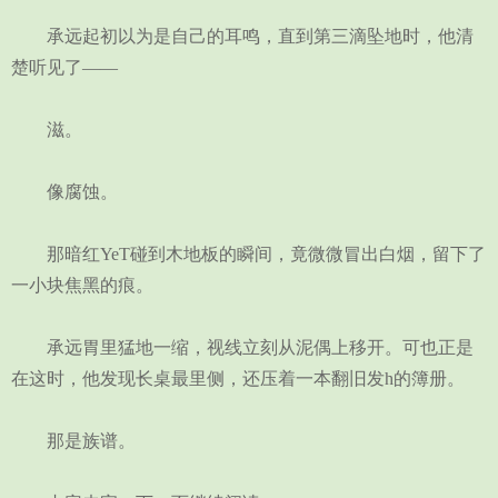
承远起初以为是自己的耳鸣，直到第三滴坠地时，他清
楚听见了——
滋。
像腐蚀。
那暗红YeT碰到木地板的瞬间，竟微微冒出白烟，留下了
一小块焦黑的痕。
承远胃里猛地一缩，视线立刻从泥偶上移开。可也正是
在这时，他发现长桌最里侧，还压着一本翻旧发h的簿册。
那是族谱。