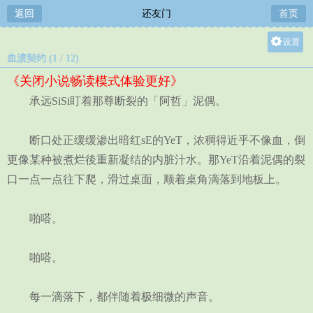
返回
还友门
首页
设置
血渍契约 (1 / 12)
关灯
《关闭小说畅读模式体验更好》
大
承远SiSi盯着那尊断裂的「阿哲」泥偶。
中
小
断口处正缓缓渗出暗红sE的YeT，浓稠得近乎不像血，倒
更像某种被煮烂後重新凝结的内脏汁水。那YeT沿着泥偶的裂
口一点一点往下爬，滑过桌面，顺着桌角滴落到地板上。
啪嗒。
啪嗒。
每一滴落下，都伴随着极细微的声音。