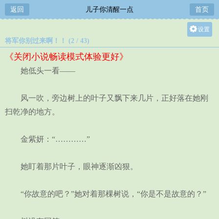
返回
儿子你清醒一点
首页
设置
将军你别过来啊！！ (2 / 43)
关灯
《关闭小说畅读模式体验更好》
大
她低头一看——
中
小
风一吹，旁边树上的叶子又飘下来几片，正好落在她刚
扫乾净的地方。
金紫妍：“…………”
她盯着那片叶子，眼神逐渐凶狠。
“你故意的吧？”她对着那棵树说，“你是不是故意的？”