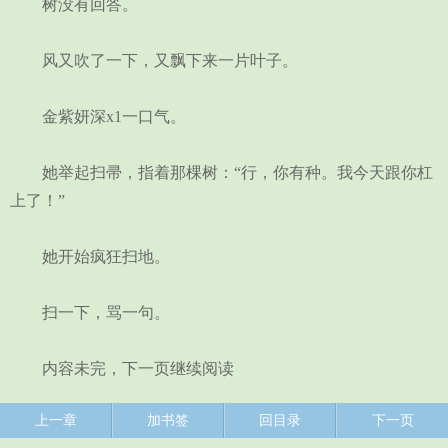
树没有回答。
风又吹了一下，又飘下来一片叶子。
金紫妍深x1一口气。
她举起扫帚，指着那棵树：“行，你有种。我今天跟你杠
上了！”
她开始疯狂扫地。
扫一下，骂一句。
内容未完，下一页继续阅读
上一章
加书签
回目录
下一页