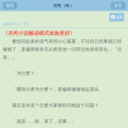
返回
任性（BL）
首页
设置
cater29 (2 / 15)
关灯
《关闭小说畅读模式体验更好》
大
黎恒问起来的语气有些小心翼翼，不过自己的事就已经
中
够烦了，姜穆寒根本无从察觉他一闪而过的表情变化，「没
小
有。」
「为什麽？」
「哪有什麽为什麽？」姜穆寒微微皱起眉头。
最近是水逆？怎麽大家都在问他这个问题？
「就是……唉，算了，没事。」