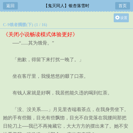
返回
【鬼灭同人】银杏落雪时
首页
设置
C-9饿者髑髅(下) (1 / 16)
关灯
《关闭小说畅读模式体验更好》
大
──“......其为饿骨。”
中
小
「抱歉，得留下来打扰一晚了。」
坐在客厅里，我慢悠悠的啜了口茶。
有钱人家就是好啊，我居然能久违的喝到红茶。
「没、没关系......」月见里杏端着茶点，在我身旁坐下。
她的手有些颤，目光有些飘惚，目光不自觉落在我腰间那把
日轮刀上──我已不再掩藏它，大大方方的摆出来了。她不安