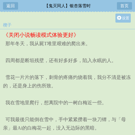
返回
【鬼灭同人】银杏落雪时
首页
设置
楔子
关灯
《关闭小说畅读模式体验更好》
大
那年冬天，我从屍T堆里艰难的爬出来。
中
小
四周都是断垣残壁，还有好多好多，陷入永眠的人。
雪花一片片的落下，刺骨的疼痛灼烧着我，我分不清是被冻
的，还是身上的伤所致。
我在雪地里爬行，想离院中的一树白梅近一些。
可我最後只能倒在雪中，手中紧紧攒着一块刀镡，与「母
亲」最Ai的白梅花一起，没入无边际的黑暗。