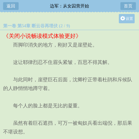
返回
边军：从女囚营开始
首页
设置
第一卷 第54章 断云谷再埋伏 (2 / 9)
关灯
《关闭小说畅读模式体验更好》
大
而脚印消失的地方，刚好又是崖壁处。
中
小
这让耶律烈忍不住眉头紧皱，百思不得其解。
与此同时，崖壁巨石后面，沈卿柠正带着杜鹃和斥候队
的人静悄悄地蹲守着。
每个人的脸上都是无比的凝重。
虽然有着巨石遮挡，可万一被匈奴兵看出端倪，那后果
不堪设想。