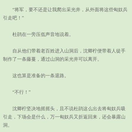
“将军，要不还是让我爬出采光井，从外面将这些匈奴兵
引走吧！”
杜鹃在一旁压低声音地说着。
自从他们带着老百姓进入山洞后，沈卿柠便带着人徒手
制作了一条藤蔓，通过山洞的采光井可以离开。
这也算是准备的一条退路。
“不行！”
沈卿柠坚决地摇摇头，且不说杜鹃这么出去将匈奴兵吸
引走，下场会是什么，万一匈奴兵又折返回来，还会暴露山
洞。