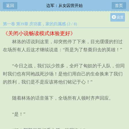
返回
边军：从女囚营开始
首页
设置
第一卷 第39章 庆功宴，家的归属感 (2 / 8)
关灯
《关闭小说畅读模式体验更好》
大
林洛的话说到这里，却突然停了下来，目光缓缓的扫过
中
在场所有人后这才继续说道：“而是为了祭奠归去的英雄！”
小
“今日之战，我们以少胜多，全歼了匈奴的千人队，但同
时我们也有同袍战死沙场！是他们用自己的生命换来了我们
的胜利，我们是不是应该将他们铭记于心！”
随着林洛的话音落下，全场所有人顿时齐声回应。
“是！”