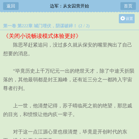
返回
边军：从女囚营开始
首页
设置
第一卷 第222章 城门埋伏，阴谋破碎！ (2 / 2)
关灯
《关闭小说畅读模式体验更好》
大
陈思琴赶紧追问，没过多久就从保安的嘴里掏出了自己
中
想要的消息。
小
“毕竟历史上千万纪元一出的绝世天才，除了中途夭折陨
落的，其他最弱都是封王巅峰，还有近三分之一都跨入宇宙
尊者行列。
上一世，他清楚记得，苏子晴临死之前的绝望，那悲戚
的目光，和愤恨让他内疚一辈子。
对于这一点江源心里也很清楚，毕竟是开创时代的东