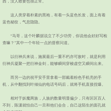
西，没人敢要也很正常。
这人类穿着朴素的黑袍，有着一头蓝色长发，面上有着
蓝色秘纹，气息隐隐。
“马哥，这个叶麟据说立了不少功劳，你说他会好好写检
查嘛？”其中一个年轻一点的督察问道。
以衍神兵来说，施展最后一重不朽亦可敌时，就是利用
衍神兵凝聚一把衍神金剑，能够瞬间穿梭虚空又瞬间出来。
而另一边的祝平安手里拿着一部戴着粉色手机壳的手
机，从中翻找到叶倾仙的电话号码后，就将手机直接捏爆。
相对于妖魔两族，人族的数量明显偏少，只有区区百人
不到，陈潇就怕自己一旦和他们会合，自己这陌生的面孔就