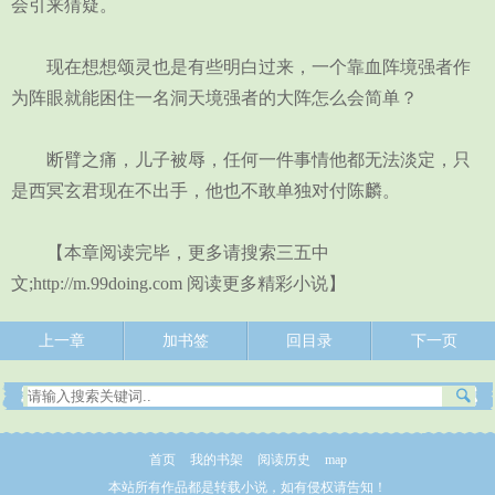
会引来猜疑。
现在想想颂灵也是有些明白过来，一个靠血阵境强者作
为阵眼就能困住一名洞天境强者的大阵怎么会简单？
断臂之痛，儿子被辱，任何一件事情他都无法淡定，只
是西冥玄君现在不出手，他也不敢单独对付陈麟。
【本章阅读完毕，更多请搜索三五中
文;http://m.99doing.com 阅读更多精彩小说】
上一章
加书签
回目录
下一页
首页
我的书架
阅读历史
map
本站所有作品都是转载小说，如有侵权请告知！