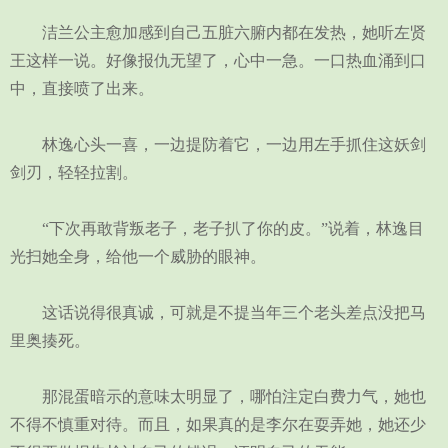
洁兰公主愈加感到自己五脏六腑内都在发热，她听左贤
王这样一说。好像报仇无望了，心中一急。一口热血涌到口
中，直接喷了出来。
林逸心头一喜，一边提防着它，一边用左手抓住这妖剑
剑刃，轻轻拉割。
“下次再敢背叛老子，老子扒了你的皮。”说着，林逸目
光扫她全身，给他一个威胁的眼神。
这话说得很真诚，可就是不提当年三个老头差点没把马
里奥揍死。
那混蛋暗示的意味太明显了，哪怕注定白费力气，她也
不得不慎重对待。而且，如果真的是李尔在耍弄她，她还少