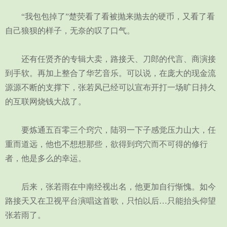
“我包包掉了”楚荧看了看被抛来抛去的硬币，又看了看
自己狼狈的样子，无奈的叹了口气。
还有任贤齐的专辑大卖，路接天、刀郎的代言、商演接
到手软。再加上整合了华艺音乐。可以说，在庞大的现金流
源源不断的支撑下，张若风已经可以宣布开打一场旷日持久
的互联网烧钱大战了。
要炼通五百零三个窍穴，陆羽一下子感觉压力山大，任
重而道远，他也不想想那些，欲得到窍穴而不可得的修行
者，他是多么的幸运。
后来，张若雨在中南经视出名，他更加自行惭愧。如今
路接天又在卫视平台演唱这首歌，只怕以后…只能抬头仰望
张若雨了。