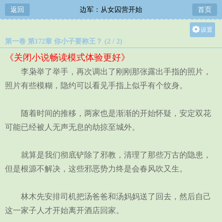
返回
边军：从女囚营开始
首页
设置
第一卷 第172章 你小子要称王？ (2 / 2)
关灯
《关闭小说畅读模式体验更好》
大
李枭举了举手，再次调出了刚刚那张露出手指的照片，
中
照片有些模糊，隐约可以看见手指上似乎有个纹身。
小
随着时间的推移，两家也是渐渐的开始怀疑，安定双花
可能已经被人无声无息的劫掠至城外。
就算是我们彻底铲除了邪教，清理了那些万古的隐患，
但是根源不解决，这些邪恶势力终是会春风吹又生。
林木先安排司机把汤爸爸和汤妈妈送了回去，然后自己
这一家子人才开始离开酒店回家。