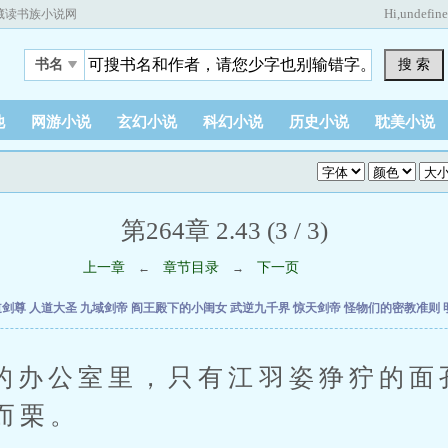
Hi,
undefin
藏读书族小说网
搜 索
书名
他
网游小说
玄幻小说
科幻小说
历史小说
耽美小说
第264章 2.43 (3 / 3)
上一章
章节目录
下一页
←
→
道剑尊
人道大圣
九域剑帝
阎王殿下的小闺女
武逆九千界
惊天剑帝
怪物们的密教准则
公室里，只有江羽姿狰狞的面
而栗。