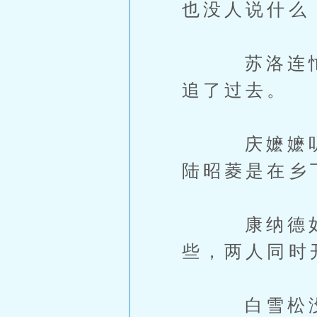
也没人说什么
苏洛连忙叫
追了过去。
庆嬷嬷听她
陆昭菱是在乡
康纳德如获
些，两人同时
白雪松没有