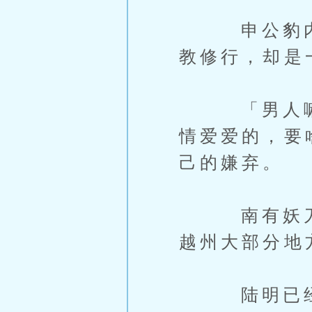
申公豹内心
教修行，却是
「男人嘛，
情爱爱的，要
己的嫌弃。
南有妖刀，
越州大部分地
陆明已经下