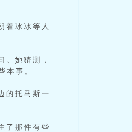
朝着冰冰等人
问。她猜测，
些本事。
边的托马斯一
住了那件有些