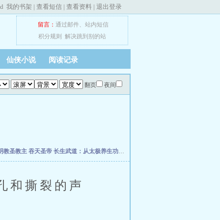
ed
我的书架
|
查看短信
|
查看资料
|
退出登录
留言：
通过邮件
、
站内短信
积分规则
解决跳到别的站
仙侠小说
阅读记录
翻页
夜间
明教圣教主
吞天圣帝
长生武道：从太极养生功开始
终极星卡师
超维术士
斗破之我为
孔和撕裂的声