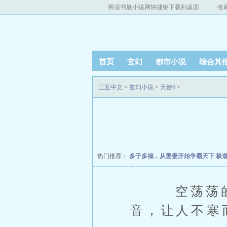
将读书族小说网快捷键下载到桌面
收
首页
玄幻
都市小说
综合其
三五中文
>
玄幻小说
>
天使6
>
热门推荐：
多子多福，从娶妻开始争霸天下
极
空荡荡的办
音，让人不寒