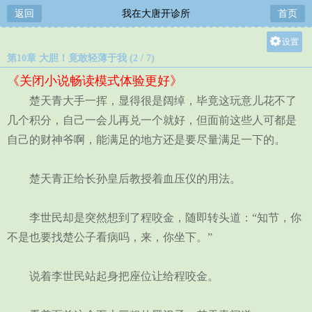
返回
我在大唐开诊所
首页
设置
第10章 大胆！竟敢轻薄于我 (2 / 7)
关灯
《关闭小说畅读模式体验更好》
大
楚天青大手一挥，显得很是阔绰，毕竟这玩意儿花不了
中
几个积分，自己一会儿再兑一个就好，但面前这些人可都是
小
自己的财神爷啊，能满足的地方还是要尽量满足一下的。
楚天青正给长孙皇后教授着血压仪的用法。
李世民却是突然想到了程咬金，随即转头道：“知节，你
不是也要找楚公子看病吗，来，你坐下。”
说着李世民站起身把座位让给程咬金。