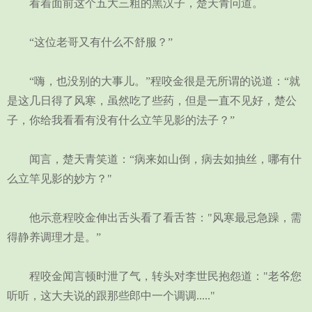
看着面前这个五大三粗的黑汉子，楚天青问道。
“这位老哥又有什么不舒服？”
“嗨，也没别的大事儿。”程咬金很是无所谓的说道：“就
是这几日得了风寒，虽然吃了些药，但是一直不见好，楚公
子，你给我看看有没有什么立竿见影的法子？”
闻言，楚天青笑道：“病来如山倒，病去如抽丝，哪有什
么立竿见影的妙方？"
他示意程咬金伸出舌头看了看舌苔："风寒最忌急躁，需
得静养调理才是。”
程咬金闻言顿时泄了气，转头对李世民抱怨道："老爷您
听听，这大夫说的跟那些郎中一个调调....."