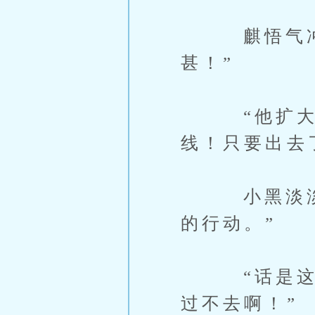
麒悟气冲冲
甚！”
“他扩大搜
线！只要出去
小黑淡淡道
的行动。”
“话是这么
过不去啊！”