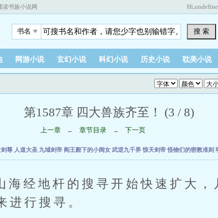
Hi,
undefin
藏读书族小说网
搜 索
书名
他
网游小说
玄幻小说
科幻小说
历史小说
耽美小说
第1587章 四大兽族齐至！ (3 / 8)
上一章
章节目录
下一页
←
→
道剑尊
人道大圣
九域剑帝
阎王殿下的小闺女
武逆九千界
惊天剑帝
怪物们的密教准则
经地杆的搜寻开始快速扩大，
来进行搜寻。