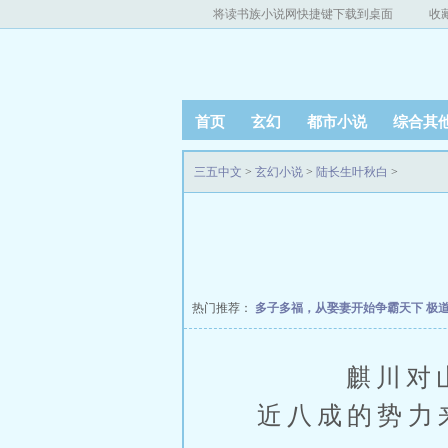
将读书族小说网快捷键下载到桌面
收
首页
玄幻
都市小说
综合其
三五中文
>
玄幻小说
>
陆长生叶秋白
>
热门推荐：
多子多福，从娶妻开始争霸天下
极
麒川对山海
近八成的势力