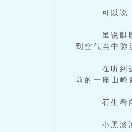
可以说，麒
虽说麒麟一
到空气当中弥
在听到这些
前的一座山峰
石生看向小
小黑淡淡道