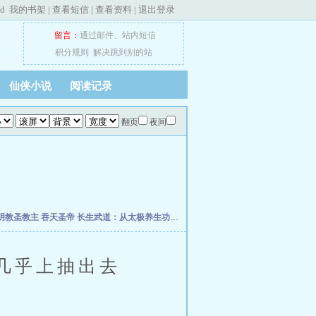
ed
我的书架
|
查看短信
|
查看资料
|
退出登录
留言：
通过邮件
、
站内短信
积分规则
解决跳到别的站
仙侠小说
阅读记录
翻页
夜间
明教圣教主
吞天圣帝
长生武道：从太极养生功开始
终极星卡师
超维术士
斗破之我为
几乎上抽出去