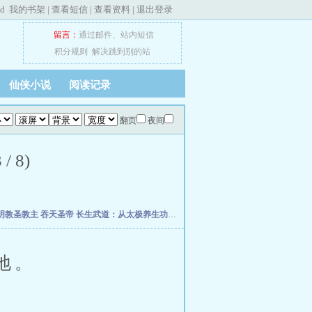
ed
我的书架
|
查看短信
|
查看资料
|
退出登录
留言：
通过邮件
、
站内短信
积分规则
解决跳到别的站
仙侠小说
阅读记录
翻页
夜间
 8)
明教圣教主
吞天圣帝
长生武道：从太极养生功开始
终极星卡师
超维术士
斗破之我为
地。