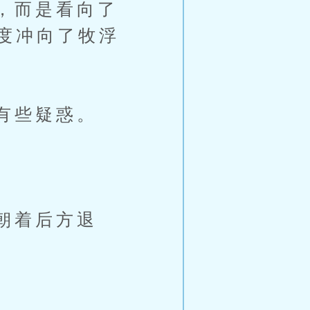
，而是看向了
度冲向了牧浮
有些疑惑。
朝着后方退