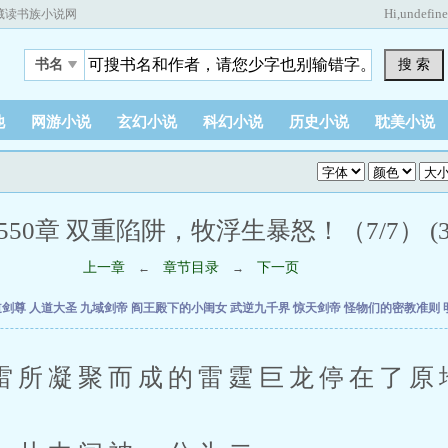
Hi,
undefin
藏读书族小说网
搜 索
书名
他
网游小说
玄幻小说
科幻小说
历史小说
耽美小说
550章 双重陷阱，牧浮生暴怒！（7/7） (3 /
上一章
章节目录
下一页
←
→
道剑尊
人道大圣
九域剑帝
阎王殿下的小闺女
武逆九千界
惊天剑帝
怪物们的密教准则
凝聚而成的雷霆巨龙停在了原