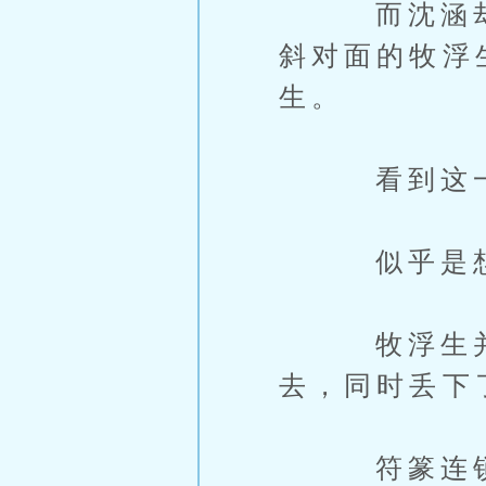
而沈涵却并
斜对面的牧浮
生。
看到这一幕
似乎是想
牧浮生并没
去，同时丢下
符篆连锁