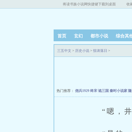
将读书族小说网快捷键下载到桌面
收
首页
玄幻
都市小说
综合其
三五中文
>
历史小说
>
惊涛落日
>
热门推荐：
佣兵1929
终宋
诡三国
秦时小说家
隆
“嗯，井上