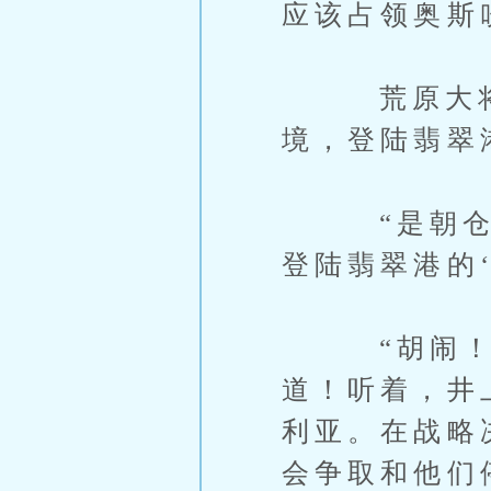
应该占领奥斯
荒原大将的
境，登陆翡翠
“是朝仓君
登陆翡翠港的‘
“胡闹！”
道！听着，井
利亚。在战略
会争取和他们