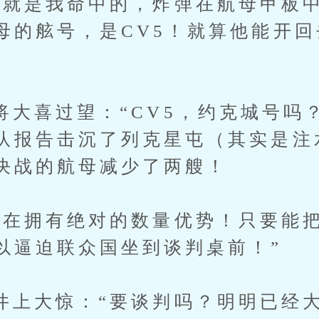
是我命中的，炸弹在航母甲板中
母的舷号，是CV5！就算他能开
”
喜过望：“CV5，约克城号吗？
队报告击沉了列克星屯（其实是注
决战的航母减少了两艘！
拥有绝对的数量优势！只要能把
以逼迫联众国坐到谈判桌前！”
大惊：“要谈判吗？明明已经大