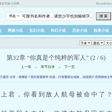
Hi,
undefin
藏读书族小说网
搜 索
书名
他
网游小说
玄幻小说
科幻小说
历史小说
耽美小说
第32章 “你真是个纯粹的军人” (2 / 6)
上一章
章节目录
下一页
←
→
万盛世
水浒：靖康耻？我先登基称帝
抗战：打造重装合成旅，决战淞沪
把我推给女
君，你看到敌人航母被命中了？