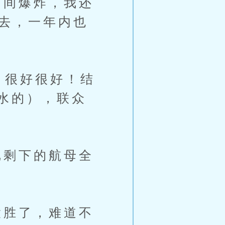
间爆炸，我还
回去，一年内也
很好很好！结
水的），联众
剩下的航母全
胜了，难道不