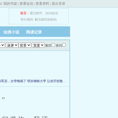
ed
我的书架
|
查看短信
|
查看资料
|
退出登录
留言：
通过邮件
、
站内短信
积分规则
解决跳到别的站
仙侠小说
阅读记录
翻页
夜间
将军后，女帝悔疯了
明末钢铁大亨
让你开枝散叶，你带七名罪女造反？
穿越成农家妇
”