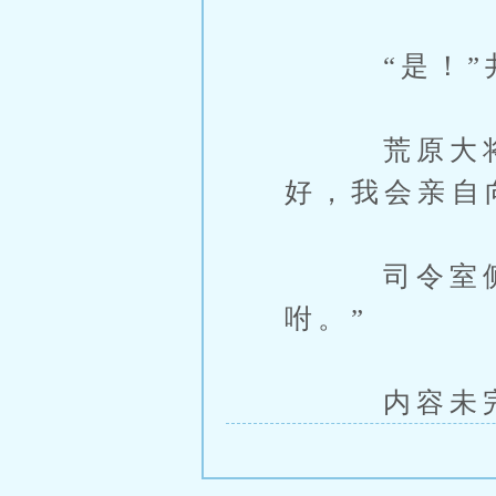
“是！”井
荒原大将长
好，我会亲自
司令室侧面
咐。”
内容未完，