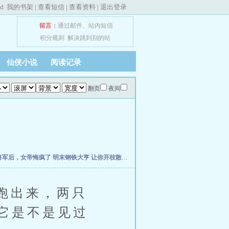
ed
我的书架
|
查看短信
|
查看资料
|
退出登录
留言：
通过邮件
、
站内短信
积分规则
解决跳到别的站
仙侠小说
阅读记录
翻页
夜间
将军后，女帝悔疯了
明末钢铁大亨
让你开枝散叶，你带七名罪女造反？
穿越成农家妇
跑出来，两只
它是不是见过