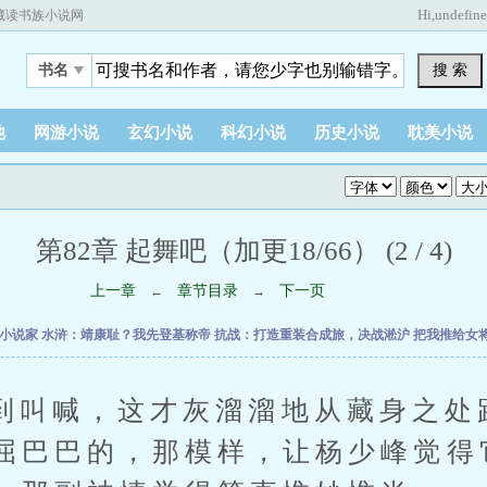
Hi,
undefin
藏读书族小说网
搜 索
书名
他
网游小说
玄幻小说
科幻小说
历史小说
耽美小说
第82章 起舞吧（加更18/66） (2 / 4)
上一章
章节目录
下一页
←
→
时小说家
水浒：靖康耻？我先登基称帝
抗战：打造重装合成旅，决战淞沪
把我推给女
喊，这才灰溜溜地从藏身之处
屈巴巴的，那模样，让杨少峰觉得