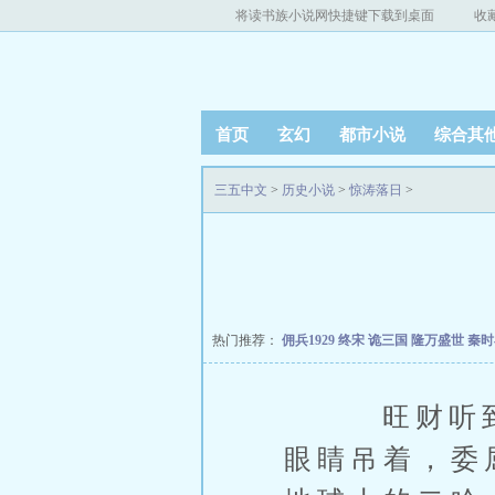
将读书族小说网快捷键下载到桌面
收
首页
玄幻
都市小说
综合其
三五中文
>
历史小说
>
惊涛落日
>
热门推荐：
佣兵1929
终宋
诡三国
隆万盛世
秦
旺财听到叫
眼睛吊着，委