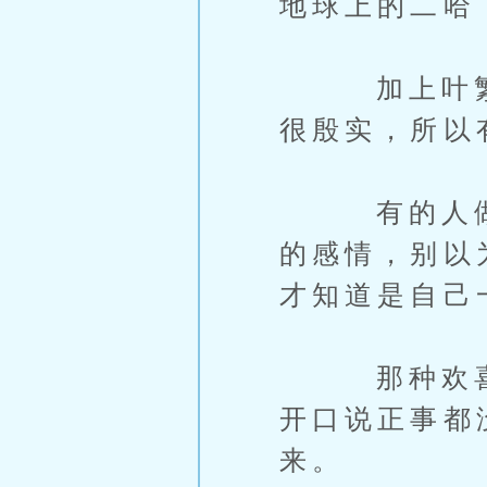
地球上的二哈
加上叶繁枝
很殷实，所以
有的人做得
的感情，别以
才知道是自己
那种欢喜，
开口说正事都
来。