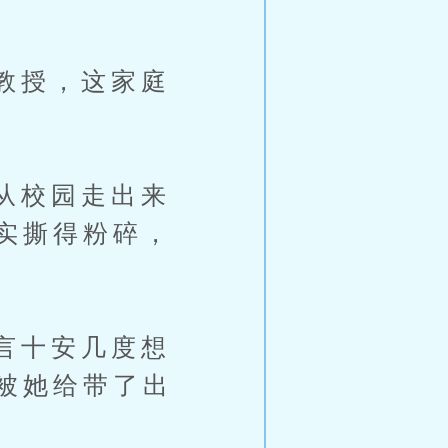
教授，这家庭
从校园走出来
实撕得粉碎，
言十安几度想
被她给带了出