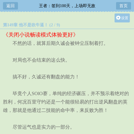
返回
王者：签到100天，上场即无敌
首页
设置
第149章 他不是吹牛逼！ (2 / 9)
关灯
《关闭小说畅读模式体验更好》
大
不然的话，就算后期久诚会被钟尘压制着打。
中
小
对局也不会结束的这么快。
搞不好，久诚还有翻盘的能力！
毕竟个人SOlO赛，单纯的经济碾压，并不预示着绝对的
胜利，何况百里守约还是一个能很轻易的打出逆风翻盘的英
雄，那就是他通过二技能的命中率，来反败为胜！
尽管运气也是实力的一部分。