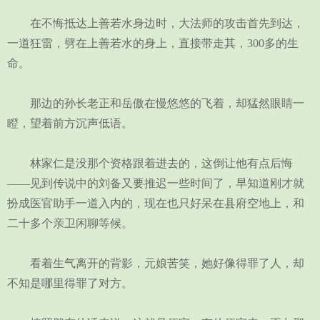
在不悔抵达上善若水身边时，大法师的攻击首先到达，
一道狂雷，劈在上善若水的身上，直接带走其，300多的生
命。
那边的孙长老正和岳傲在慢悠悠的飞着，却猛然眼睛一
瞪，望着前方沉声低语。
林家仁是没那个资格跟着进去的，这倒让他有点后悔
——见到传说中的刘备又要推迟一些时间了，早知道刚才就
扮成医官助手一道入内的，现在也只好呆在县府空地上，和
二十多个亲卫闲聊等候。
看着生气离开的背影，元娘苦笑，她好像得罪了人，却
不知是哪里得罪了对方。