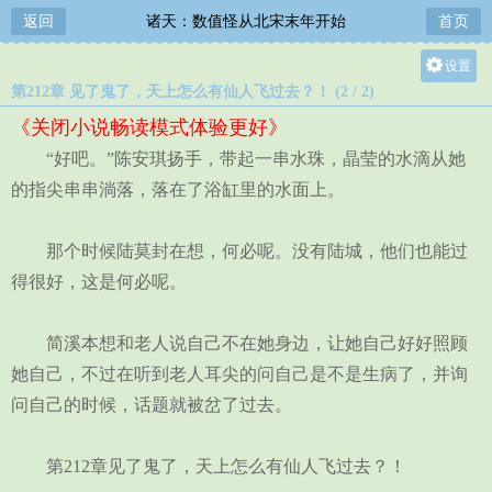
返回
诸天：数值怪从北宋末年开始
首页
设置
第212章 见了鬼了，天上怎么有仙人飞过去？！ (2 / 2)
关灯
《关闭小说畅读模式体验更好》
大
“好吧。”陈安琪扬手，带起一串水珠，晶莹的水滴从她
中
的指尖串串淌落，落在了浴缸里的水面上。
小
那个时候陆莫封在想，何必呢。没有陆城，他们也能过
得很好，这是何必呢。
简溪本想和老人说自己不在她身边，让她自己好好照顾
她自己，不过在听到老人耳尖的问自己是不是生病了，并询
问自己的时候，话题就被岔了过去。
第212章见了鬼了，天上怎么有仙人飞过去？！