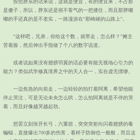
按照胖东的话来说，这就是便宜，有的便宜来，不占那
是傻子，所以，胖东还是很不客气的一把搂住，而且那胖嘟
嘟的手还真的是不老实，一路漫游在“那崎岖的山路上”。
“这样吧，兄弟，你给这个数，就带走，怎么样？”摊主
苦着脸，然后伸出手指做了个八的数字说道。
或者说如果没有翅膀羽翼的话必要有能无视地心引力的
能力？类似武学修真境界之中的天人合一，实在虚无缥缈。
一边焦急的向前走，一边轻轻的拍打着阿离，希望他能
停止哭泣，可是无论未央怎么哄，怎么拍阿离就是不停的哭
着，而且好像越哭越起劲。
想罢立刻张开长弓，六重箭，突突突射向闪着翅膀的毒
蝙蝠，直接爆出700多的伤害，看样子防御也一般般，而且这