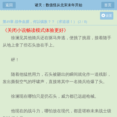
返回
诸天：数值怪从北宋末年开始
首页
设置
第49章 战争血腥，何以镇敌？？（求追读！） (2 / 8)
关灯
《关闭小说畅读模式体验更好》
大
徐澜见其他骑兵还在驱马奔逃，便挑了挑眉，接着随手
中
从地上拿了些石头放在手上。
小
砰！
随着他猛然用力，石头被砸出的瞬间就化作一道残影，
发出撕裂空气的呼啸声，直接将其中一名骑兵给爆了头。
徐澜现在哪怕只是扔石头，威力都已远超枪械。
他现在的战斗力，哪怕放在现代，都是堪称未来战士级