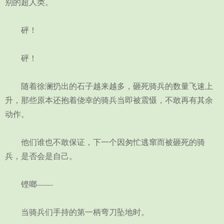
别的超人类。
砰！
砰！
随着徐澜扔出的石子越来越多，砸死骑兵的数量飞速上
升，那些原本还抱着侥幸的骑兵当即被震慑，不敢再有其余
动作。
他们谁也不敢保证，下一个因匆忙逃窜而被砸死的骑
兵，是否会是自己。
铿啷——
当骑兵们手持的第一柄弯刀坠地时。