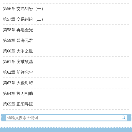
第56章 交易纠纷（一）
第57章 交易纠纷（二）
第58章 再遇金光
第59章 碧海元君
第60章 大争之世
第61章 突破筑基
第62章 前往化尘
第63章 大殿对峙
第64章 拔刀相助
第65章 正阳寻踪