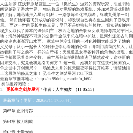
人生如梦 江浅梦原是蓝星上一位《觅长生》游戏的资深玩家，阴差阳错
间穿越到了游戏世界。 凭借着成功觉醒的游戏系统，外加对原游戏剧情
的了解，她迅速拜入星河剑派，一路修炼至化神巅峰，终成九州第一剑
仙。 然而她怀着飞升成功的喜悦时，却发现自己再次重生回到了游戏开
局。 而这一世的觅长生修真界，早已不是她熟知的模样。 背负锈剑的神
秘少女取代了原本的诛仙剑主；极西之地的合欢圣女跟随师尊踏足宁州大
地；海外神秘深不可测的公爵千金似乎总在暗中护航，星河剑派远古时期
的秘史也渐渐浮出水面。 家族中凭空出现的一对化神期大能成为了她的
义父母；从小一起长大的妹妹也牵动着她的心弦；御剑门清荷的加入，让
她看到了与之前不一样的白帝楼；天魔道圣女等各种其他角色的出现，似
乎也都预示着某种变数。 前世所熟知的剧情轨迹已悄然改变，这些新的
因果交织，究竟会将她引向何方？ 这一世，她将如何在这变幻莫测的大
争之世中开创新局？ 一场波及九州的惊天巨变即将拉开帷幕，请随她踏
上这最终的修真之旅！ 觅长生之剑梦星河TXT下载
最新章节推荐地址：http://m.99doing.com/info_b60/
类似推荐阅读：
1、
觅长生之剑梦星河
/ 作者：人生如梦 （11 05:55）
最新章节 ( 更新：2026/6/11 17:56:44 )
第65章 正阳寻踪
第64章 拔刀相助
第63章 大殿对峙