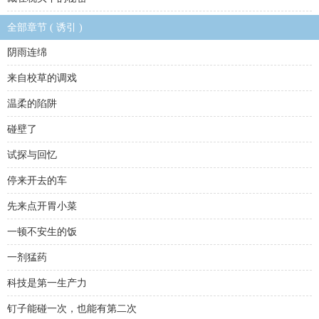
全部章节 ( 诱引 )
阴雨连绵
来自校草的调戏
温柔的陷阱
碰壁了
试探与回忆
停来开去的车
先来点开胃小菜
一顿不安生的饭
一剂猛药
科技是第一生产力
钉子能碰一次，也能有第二次