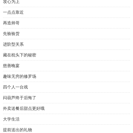
攻心为上
一点点靠近
再造帅哥
先验验货
进阶型关系
藏在枕头下的秘密
慈善晚宴
趣味无穷的修罗场
四个人一台戏
闷葫芦终于后悔了
外卖送餐后甜点更好哦
大学生活
提前送出的礼物