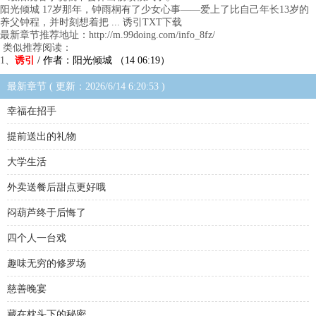
阳光倾城 17岁那年，钟雨桐有了少女心事——爱上了比自己年长13岁的
养父钟程，并时刻想着把 ... 诱引TXT下载
最新章节推荐地址：http://m.99doing.com/info_8fz/
类似推荐阅读：
1、
诱引
/ 作者：阳光倾城 （14 06:19）
最新章节 ( 更新：2026/6/14 6:20:53 )
幸福在招手
提前送出的礼物
大学生活
外卖送餐后甜点更好哦
闷葫芦终于后悔了
四个人一台戏
趣味无穷的修罗场
慈善晚宴
藏在枕头下的秘密