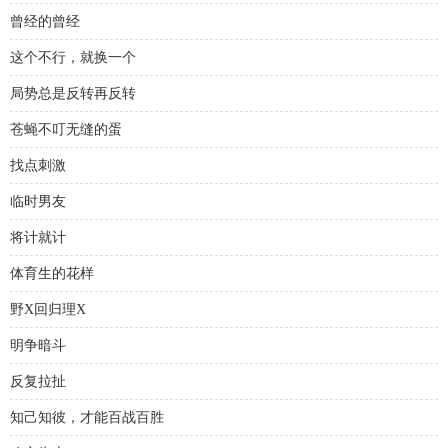
曾经的曾经
这个不行，就换一个
局势总是反转再反转
苍蝇不叮无缝的蛋
找点刺激
临时男友
将计就计
体育生的花样
野X回归理X
明争暗斗
反复拉扯
知己知彼，才能百战百胜