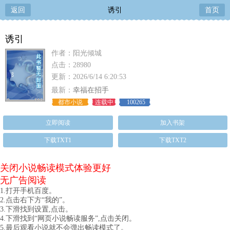
返回
诱引
首页
诱引
作者：阳光倾城
点击：28980
更新：2026/6/14 6:20:53
最新：
幸福在招手
都市小说
连载中
100265
立即阅读
加入书架
下载TXT1
下载TXT2
关闭小说畅读模式体验更好
无广告阅读
1.打开手机百度。
2.点击右下方“我的”。
3.下滑找到设置,点击。
4.下滑找到“网页小说畅读服务”,点击关闭。
5.最后观看小说就不会弹出畅读模式了。